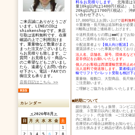
料をお見積りします。
北海道は1
量10kg以内は1400円(税込）、
20kg以内は1700円(税込）、
い合わせ下さい。
17,000円以上お買い上げで
送料無料
ご来店誠にありがとうござ
※重量物・長尺物は追加料金が必要
います。LINEのIDは
※離島は別途ご連絡差し上げます。
shiokenshopです。来店
※送料見積もりの際は●●町までお知
引取は送料無料です、在庫
定した送料をお知らせ致します。
確認の上でご利用頂けま
す。重量物など数量がまと
※配送業者より
【個人向け配送】
の
まった注文がございました
運賃請求といった事案が増えており
らお見積りも致します。ご
法人名、店舗名、屋号、団体名など
質問・お見積もり・商品へ
是非併記をお願いいたします。
のご希望などもございまし
個人のお客様は西濃運輸営業所止め
たら、遠慮なくお問い合わ
法人送料で発送致します。
業者様は
せ下さい。電話・FAXでの
輸でリフトでパレット受取も検討下
御注文も承ります。
重量物、複数口、大型商品、長尺物
店長日記はこちら >>
ご注意願います。
ご理解とご協力をお願いいたします
■納期について
カレンダー
銀行振込、ゆうちょ振替、コンビニ
認後、３営業日以内に発送いたしま
＜
2026年8月
＞
クレジット、代金引換 ⇒ご注文確
内に発送いたします。
日
月
火
水
木
金
土
在庫切れの場合は納期をお知らせし
1
土日を挟みますと納品が遅れる場合
2
3
4
5
6
7
8