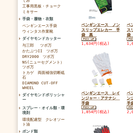
てみ
工事用黒板・チョーク
ミキサー
手袋・履物・衣類
ペンギンエース ノン
ペ
ペンギンエース手袋
スリップエレカー 手
ス
ウィンタス作業靴
袋 黒
袋
ダイヤモンドカッター
1,634円(税込)
1,
与三郎 ツボ万
かたぶつII ツボ万
DRY2000 ツボ万
NS(ニューセグメント）
ツボ万
トカゲ 両面補強切断砥
石
DIAMOND CUT-OFF
WHEEL
ペンギンエース レイ
ペ
ダイヤモンドポリッシャ
ンジャー・アテナシ
ン
ー
手袋
手
スプレー・オイル類・環
1,854円(税込)
2,
境剤
環境配慮型 クレオソー
ト油
ボンド類