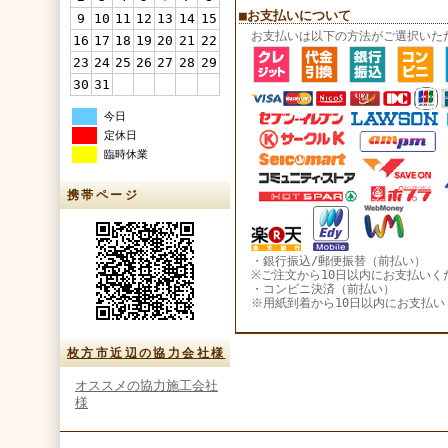
■お支払いについて
9
10
11
12
13
14
15
お支払いは以下の方法がご選択いた
16
17
18
19
20
21
22
23
24
25
26
27
28
29
30
31
今日
定休日
臨時休業
携帯ページ
・銀行振込/郵便振替（前払い）
※ご注文から10日以内にお支払いく
・コンビニ決済（前払い）
※用紙到着から10日以内にお支払い
枚方市近辺の協力会社様
オススメの協力施工会社
様