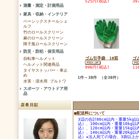
525円(税込)
39
測量・測定・計測用品
家具・収納・インテリア
ベーシックスチールシェ
ルフ
竹のロールスクリーン
麻のロールスクリーン
障子風ロールスクリーン
防災・防犯・保安用品
ゴム引手袋 10双
ゴ
自転車ヘルメット
ヘルメット関連商品
996円(税込)
11
タイヤストッパー・車止
め
1件～38件 （全38件）
水害・浸水用 プルトワ
スポーツ・アウトドア用
品
店長日記
■配送料について
3辺の合計80cm以内・重量5kg以
込）、100cm以内・重量10kg以
込）、
120cm以内・重量15kg以
込）、
140cm以内・重量20kg以
込）★法人宛ての場合、3袋以上