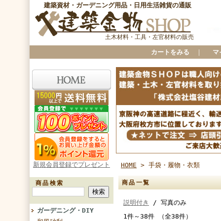
建築資材・ガーデニング用品・日用生活雑貨の通販
土木材料・工具・左官材料の販売
カートをみる
｜
マ
新規会員登録でプレゼント
HOME
> 手袋・履物・衣類
商品一覧
商品検索
説明付き
/ 写真のみ
ガーデニング・DIY
1件～38件 （全38件）