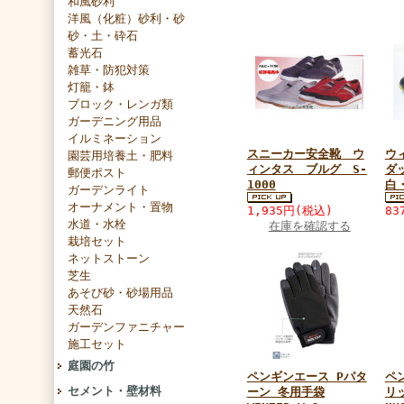
和風砂利
洋風（化粧）砂利・砂
砂・土・砕石
蓄光石
雑草・防犯対策
灯籠・鉢
ブロック・レンガ類
ガーデニング用品
イルミネーション
スニーカー安全靴 ウ
ウ
園芸用培養土・肥料
ィンタス ブルグ S-
ダ
郵便ポスト
1000
白
ガーデンライト
オーナメント・置物
1,935円(税込)
83
水道・水栓
在庫を確認する
栽培セット
ネットストーン
芝生
あそび砂・砂場用品
天然石
ガーデンファニチャー
施工セット
庭園の竹
ペンギンエース Pパタ
ペ
セメント・壁材料
ーン 冬用手袋
リ