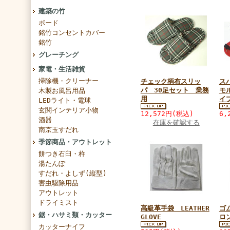
建築の竹
ボード
銘竹コンセントカバー
銘竹
グレーチング
家電・生活雑貨
掃除機・クリーナー
チェック柄布スリッ
ス
パ 30足セット 業務
モ
木製お風呂用品
用
イ
LEDライト・電球
玄関インテリア小物
12,572円(税込)
6,
酒器
在庫を確認する
南京玉すだれ
季節商品・アウトレット
餅つき石臼・杵
湯たんぽ
すだれ・よしず(縦型)
害虫駆除用品
アウトレット
ドライミスト
高級革手袋 LEATHER
ゴ
鋸・ハサミ類・カッター
GLOVE
ロ
カッターナイフ