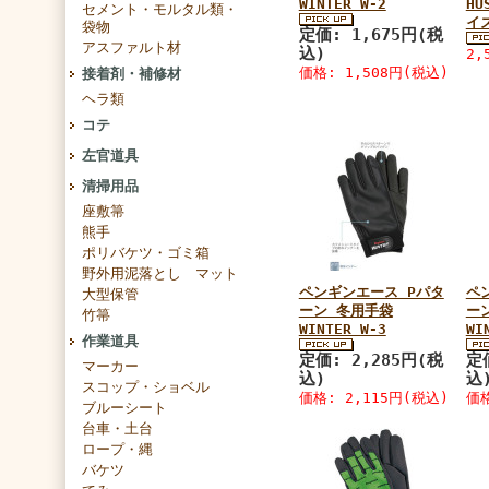
WINTER W-2
HU
セメント・モルタル類・
イ
袋物
定価: 1,675円(税
アスファルト材
込)
2,
価格: 1,508円(税込)
接着剤・補修材
ヘラ類
コテ
左官道具
清掃用品
座敷箒
熊手
ポリバケツ・ゴミ箱
野外用泥落とし マット
ペンギンエース Pパタ
ペ
大型保管
ーン 冬用手袋
ー
竹箒
WINTER W-3
WI
作業道具
定価: 2,285円(税
定
マーカー
込)
込
スコップ・ショベル
価格: 2,115円(税込)
価格
ブルーシート
台車・土台
ロープ・縄
バケツ