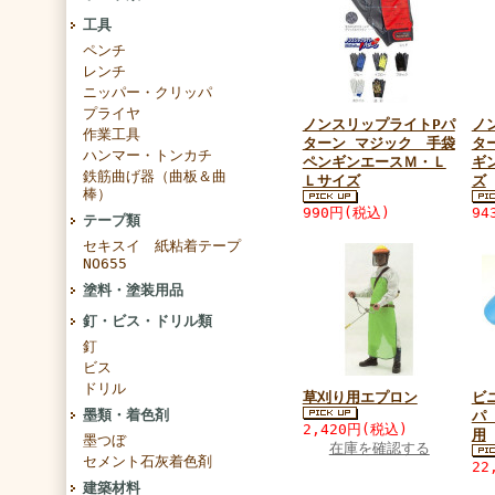
工具
ペンチ
レンチ
ニッパー・クリッパ
プライヤ
ノンスリップライトPパ
ノ
作業工具
ターン マジック 手袋
タ
ハンマー・トンカチ
ペンギンエースＭ・Ｌ
ギ
鉄筋曲げ器（曲板＆曲
Ｌサイズ
ズ
棒）
990円(税込)
94
テープ類
セキスイ 紙粘着テープ
NO655
塗料・塗装用品
釘・ビス・ドリル類
釘
ビス
ドリル
草刈り用エプロン
ビ
墨類・着色剤
パ
2,420円(税込)
用
墨つぼ
在庫を確認する
セメント石灰着色剤
22
建築材料