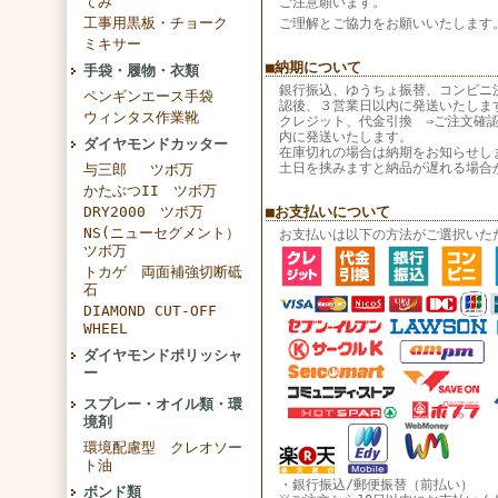
てみ
ご注意願います。
工事用黒板・チョーク
ご理解とご協力をお願いいたします
ミキサー
■納期について
手袋・履物・衣類
銀行振込、ゆうちょ振替、コンビニ
ペンギンエース手袋
認後、３営業日以内に発送いたしま
ウィンタス作業靴
クレジット、代金引換 ⇒ご注文確
内に発送いたします。
ダイヤモンドカッター
在庫切れの場合は納期をお知らせし
土日を挟みますと納品が遅れる場合
与三郎 ツボ万
かたぶつII ツボ万
DRY2000 ツボ万
■お支払いについて
NS(ニューセグメント）
お支払いは以下の方法がご選択いた
ツボ万
トカゲ 両面補強切断砥
石
DIAMOND CUT-OFF
WHEEL
ダイヤモンドポリッシャ
ー
スプレー・オイル類・環
境剤
環境配慮型 クレオソー
ト油
・銀行振込/郵便振替（前払い）
ボンド類