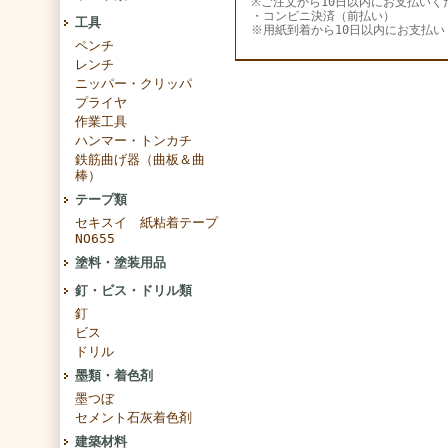
※ご注文から10日以内にお支払いく
・コンビニ決済（前払い）
工具
※用紙到着から10日以内にお支払い
ペンチ
レンチ
ニッパー・クリッパ
プライヤ
作業工具
ハンマー・トンカチ
鉄筋曲げ器（曲板＆曲
棒）
テープ類
セキスイ 紙粘着テープ
NO655
塗料・塗装用品
釘・ビス・ドリル類
釘
ビス
ドリル
墨類・着色剤
墨つぼ
セメント石灰着色剤
建築材料