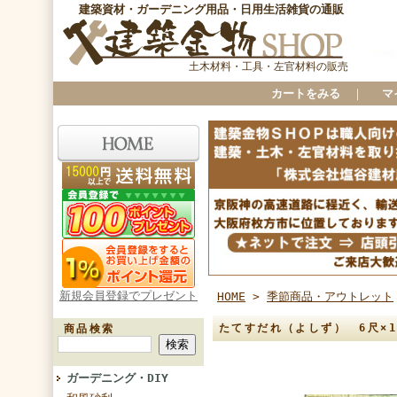
建築資材・ガーデニング用品・日用生活雑貨の通販
土木材料・工具・左官材料の販売
カートをみる
｜
マ
新規会員登録でプレゼント
HOME
>
季節商品・アウトレット
たてすだれ（よしず） 6尺×
商品検索
ガーデニング・DIY