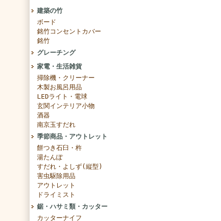
建築の竹
ボード
銘竹コンセントカバー
銘竹
グレーチング
家電・生活雑貨
掃除機・クリーナー
木製お風呂用品
LEDライト・電球
玄関インテリア小物
酒器
南京玉すだれ
季節商品・アウトレット
餅つき石臼・杵
湯たんぽ
すだれ・よしず(縦型)
害虫駆除用品
アウトレット
ドライミスト
鋸・ハサミ類・カッター
カッターナイフ