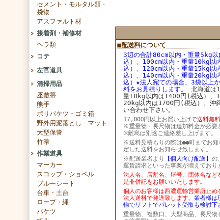
セメント・モルタル類・
袋物
アスファルト材
接着剤・補修材
ヘラ類
■配送料について
3辺の合計80cm以内・重量5kg以
コテ
込）、100cm以内・重量10kg以
込）、
120cm以内・重量15kg以
左官道具
込）、
140cm以内・重量20kg以
込）★法人宛ての場合、3袋以上
清掃用品
料をお見積りします。
北海道は1
座敷箒
量10kg以内は1400円(税込）、
20kg以内は1700円(税込）、
熊手
い合わせ下さい。
ポリバケツ・ゴミ箱
17,000円以上お買い上げで
送料無料
野外用泥落とし マット
※重量物・長尺物は追加料金が必要
大型保管
※離島は別途ご連絡差し上げます。
竹箒
※送料見積もりの際は●●町までお知
定した送料をお知らせ致します。
作業道具
※配送業者より
【個人向け配送】
の
マーカー
運賃請求といった事案が増えており
スコップ・ショベル
法人名、店舗名、屋号、団体名など
是非併記をお願いいたします。
ブルーシート
個人のお客様は西濃運輸営業所止め
台車・土台
法人送料で発送致します。
業者様は
ロープ・縄
輸でリフトでパレット受取も検討下
バケツ
重量物、複数口、大型商品、長尺物