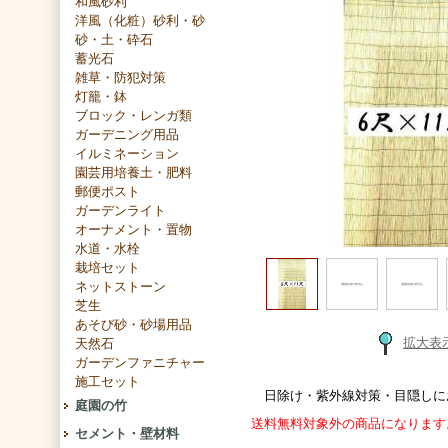
和風砂利
洋風（化粧）砂利・砂
砂・土・砕石
蓄光石
雑草・防犯対策
灯籠・鉢
ブロック・レンガ類
ガーデニング用品
イルミネーション
園芸用培養土・肥料
郵便ポスト
ガーデンライト
オーナメント・置物
水道・水栓
栽培セット
ネットストーン
芝生
あそび砂・砂場用品
拡大表
天然石
ガーデンファニチャー
施工セット
日除け・紫外線対策・目隠しにお使
庭園の竹
送料無料対象外の商品になります
セメント・壁材料