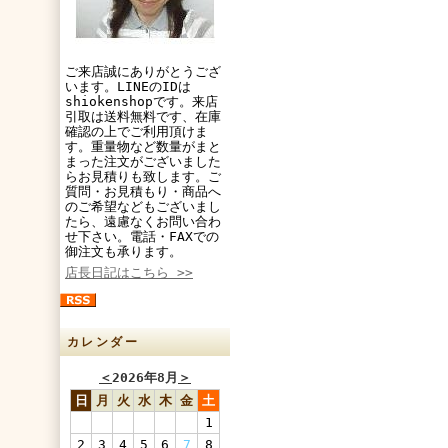
ご来店誠にありがとうござ
います。LINEのIDは
shiokenshopです。来店
引取は送料無料です、在庫
確認の上でご利用頂けま
す。重量物など数量がまと
まった注文がございました
らお見積りも致します。ご
質問・お見積もり・商品へ
のご希望などもございまし
たら、遠慮なくお問い合わ
せ下さい。電話・FAXでの
御注文も承ります。
店長日記はこちら >>
カレンダー
＜
2026年8月
＞
日
月
火
水
木
金
土
1
2
3
4
5
6
7
8