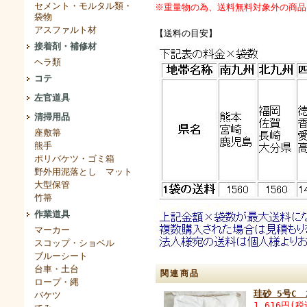
セメント・モルタル類・
※重量物の為、送料無料対象外の商品
袋物
アスファルト材
【送料の目安】
接着剤・補修材
ヘラ類
コテ
左官道具
清掃用品
座敷箒
熊手
ポリバケツ・ゴミ箱
野外用泥落とし マット
大型保管
竹箒
作業道具
マーカー
スコップ・ショベル
ブルーシート
台車・土台
関連商品
ロープ・縄
珪砂 5号C 
バケツ
1,616円(税