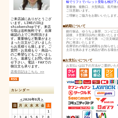
輸でリフトでパレット受取も検討下
重量物、複数口、大型商品、長尺物
ご注意願います。
ご理解とご協力をお願いいたします
ご来店誠にありがとうござ
います。LINEのIDは
■納期について
shiokenshopです。来店
引取は送料無料です、在庫
銀行振込、ゆうちょ振替、コンビニ
確認の上でご利用頂けま
認後、３営業日以内に発送いたしま
す。重量物など数量がまと
クレジット、代金引換 ⇒ご注文確
まった注文がございました
内に発送いたします。
在庫切れの場合は納期をお知らせし
らお見積りも致します。ご
土日を挟みますと納品が遅れる場合
質問・お見積もり・商品へ
のご希望などもございまし
たら、遠慮なくお問い合わ
■お支払いについて
せ下さい。電話・FAXでの
お支払いは以下の方法がご選択いた
御注文も承ります。
店長日記はこちら >>
カレンダー
＜
2026年8月
＞
日
月
火
水
木
金
土
1
2
3
4
5
6
7
8