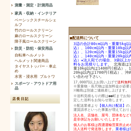
測量・測定・計測用品
家具・収納・インテリア
ベーシックスチールシェ
ルフ
竹のロールスクリーン
麻のロールスクリーン
■配送料について
障子風ロールスクリーン
3辺の合計80cm以内・重量5kg以
込）、100cm以内・重量10kg以
防災・防犯・保安用品
込）、
120cm以内・重量15kg以
自転車ヘルメット
込）、
140cm以内・重量20kg以
込）★法人宛ての場合、3袋以上
ヘルメット関連商品
料をお見積りします。
北海道は1
タイヤストッパー・車止
量10kg以内は1400円(税込）、
め
20kg以内は1700円(税込）、
水害・浸水用 プルトワ
い合わせ下さい。
17,000円以上お買い上げで
送料無料
スポーツ・アウトドア用
※重量物・長尺物は追加料金が必要
品
※離島は別途ご連絡差し上げます。
※送料見積もりの際は●●町までお知
店長日記
定した送料をお知らせ致します。
※配送業者より
【個人向け配送】
の
運賃請求といった事案が増えており
法人名、店舗名、屋号、団体名など
是非併記をお願いいたします。
個人のお客様は西濃運輸営業所止め
法人送料で発送致します。
業者様は