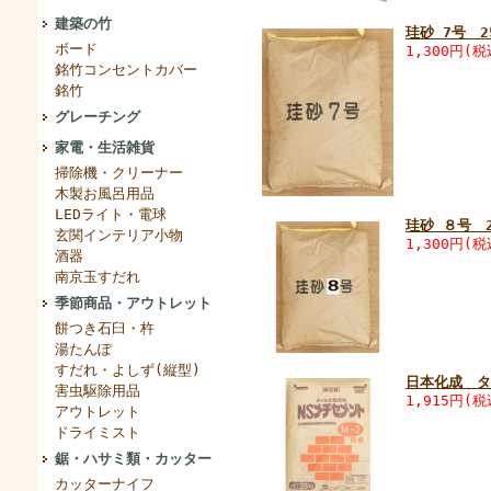
建築の竹
珪砂 7号 2
ボード
1,300円(税
銘竹コンセントカバー
銘竹
グレーチング
家電・生活雑貨
掃除機・クリーナー
木製お風呂用品
LEDライト・電球
珪砂 ８号 
玄関インテリア小物
1,300円(税
酒器
南京玉すだれ
季節商品・アウトレット
餅つき石臼・杵
湯たんぽ
すだれ・よしず(縦型)
日本化成 
害虫駆除用品
1,915円(税
アウトレット
ドライミスト
鋸・ハサミ類・カッター
カッターナイフ