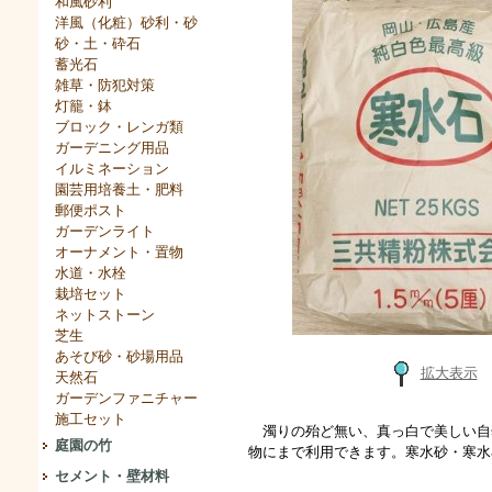
和風砂利
洋風（化粧）砂利・砂
砂・土・砕石
蓄光石
雑草・防犯対策
灯籠・鉢
ブロック・レンガ類
ガーデニング用品
イルミネーション
園芸用培養土・肥料
郵便ポスト
ガーデンライト
オーナメント・置物
水道・水栓
栽培セット
ネットストーン
芝生
あそび砂・砂場用品
拡大表示
天然石
ガーデンファニチャー
施工セット
濁りの殆ど無い、真っ白で美しい自
庭園の竹
物にまで利用できます。寒水砂・寒
セメント・壁材料