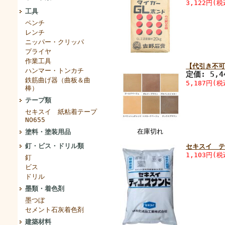
3,122円(税
工具
ペンチ
レンチ
ニッパー・クリッパ
プライヤ
作業工具
【代引き不可
ハンマー・トンカチ
定価: 5,4
鉄筋曲げ器（曲板＆曲
5,187円(税
棒）
テープ類
セキスイ 紙粘着テープ
NO655
在庫切れ
塗料・塗装用品
釘・ビス・ドリル類
セキスイ テ
1,103円(税
釘
ビス
ドリル
墨類・着色剤
墨つぼ
セメント石灰着色剤
建築材料