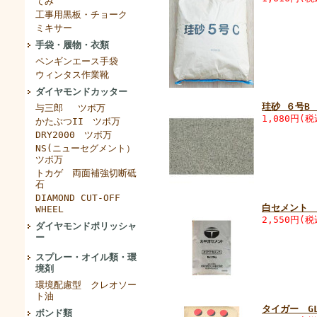
てみ
工事用黒板・チョーク
ミキサー
手袋・履物・衣類
ペンギンエース手袋
ウィンタス作業靴
ダイヤモンドカッター
珪砂 ６号B
与三郎 ツボ万
1,080円(税
かたぶつII ツボ万
DRY2000 ツボ万
NS(ニューセグメント）
ツボ万
トカゲ 両面補強切断砥
石
DIAMOND CUT-OFF
白セメント 
WHEEL
2,550円(税
ダイヤモンドポリッシャ
ー
スプレー・オイル類・環
境剤
環境配慮型 クレオソー
ト油
タイガー G
ボンド類