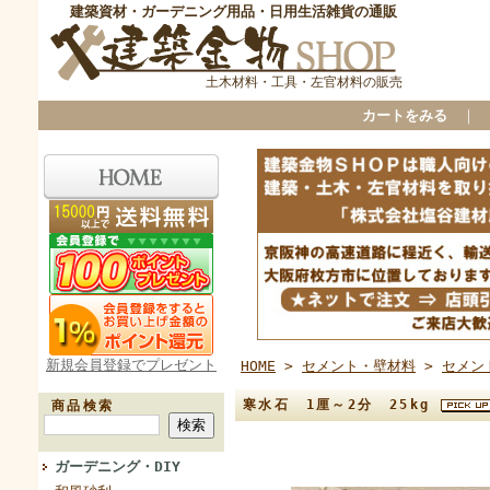
建築資材・ガーデニング用品・日用生活雑貨の通販
土木材料・工具・左官材料の販売
カートをみる
｜
新規会員登録でプレゼント
HOME
>
セメント・壁材料
>
セメン
寒水石 1厘～2分 25kg
商品検索
ガーデニング・DIY