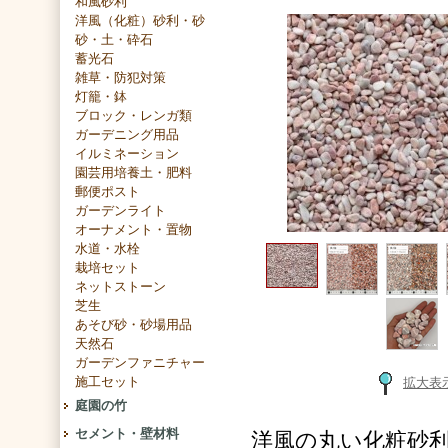
和風砂利
洋風（化粧）砂利・砂
砂・土・砕石
蓄光石
雑草・防犯対策
灯籠・鉢
ブロック・レンガ類
ガーデニング用品
イルミネーション
園芸用培養土・肥料
郵便ポスト
ガーデンライト
オーナメント・置物
水道・水栓
栽培セット
ネットストーン
芝生
あそび砂・砂場用品
天然石
ガーデンファニチャー
施工セット
拡大表
庭園の竹
セメント・壁材料
洋風の丸い化粧砂