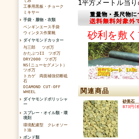
てみ
1平方メートル当り
工事用黒板・チョーク
ミキサー
手袋・履物・衣類
ペンギンエース手袋
砂利を敷
ウィンタス作業靴
ダイヤモンドカッター
与三郎 ツボ万
かたぶつII ツボ万
DRY2000 ツボ万
NS(ニューセグメント）
ツボ万
トカゲ 両面補強切断砥
石
DIAMOND CUT-OFF
関連商品
WHEEL
ダイヤモンドポリッシャ
砂美石 
ー
873円(
スプレー・オイル類・環
境剤
環境配慮型 クレオソー
ト油
ボンド類