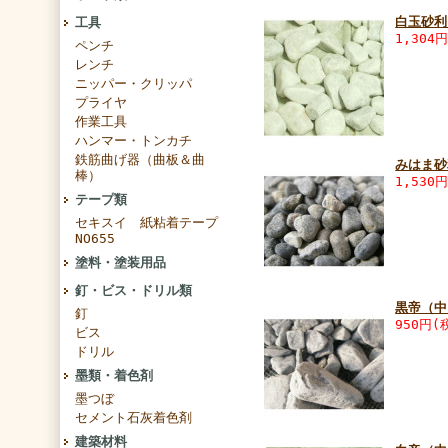
白玉砂利
工具
1,304
ペンチ
レンチ
ニッパー・クリッパ
プライヤ
作業工具
ハンマー・トンカチ
鉄筋曲げ器（曲板＆曲
みはま砂
棒）
1,530
テープ類
セキスイ 紙粘着テープ
NO655
塗料・塗装用品
釘・ビス・ドリル類
黒帝（中
釘
950円(
ビス
ドリル
墨類・着色剤
墨つぼ
セメント石灰着色剤
建築材料