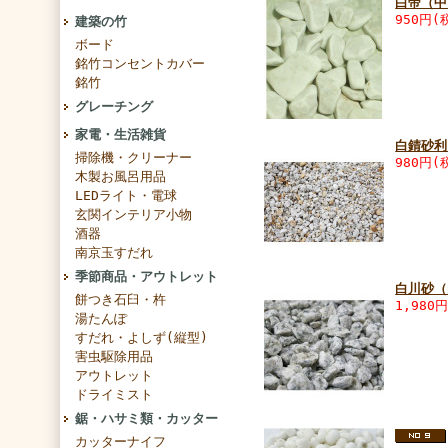
白帝（中
950円(
建築の竹
ボード
銘竹コンセントカバー
銘竹
グレーチング
家電・生活雑貨
白錆砂利
掃除機・クリーナー
980円(
木製お風呂用品
LEDライト・電球
玄関インテリア小物
酒器
南京玉すだれ
季節商品・アウトレット
白川砂（
餅つき石臼・杵
1,980
湯たんぽ
すだれ・よしず(縦型)
害虫駆除用品
アウトレット
ドライミスト
鋸・ハサミ類・カッター
カッターナイフ