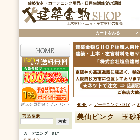
建築資材・ガーデニング用品・日用生活雑貨の通販
土木材料・工具・左官材料の販売
カートをみる
｜
マ
新規会員登録でプレゼント
HOME
>
ガーデニング・DIY
>
美仙ピンク 玉砂利
商品検索
ガーデニング・DIY