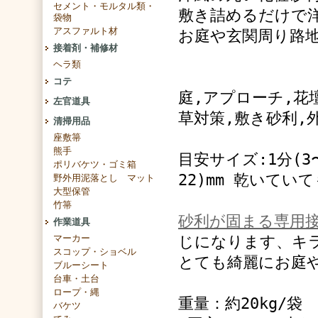
セメント・モルタル類・
敷き詰めるだけで
袋物
アスファルト材
お庭や玄関周り路
接着剤・補修材
ヘラ類
コテ
庭,アプローチ,花
左官道具
草対策,敷き砂利,外
清掃用品
座敷箒
熊手
目安サイズ:1分(3〜
ポリバケツ・ゴミ箱
22)mm 乾いて
野外用泥落とし マット
大型保管
竹箒
砂利が固まる専用
作業道具
マーカー
じになります、キ
スコップ・ショベル
とても綺麗にお庭
ブルーシート
台車・土台
ロープ・縄
重量：約20kg/袋
バケツ