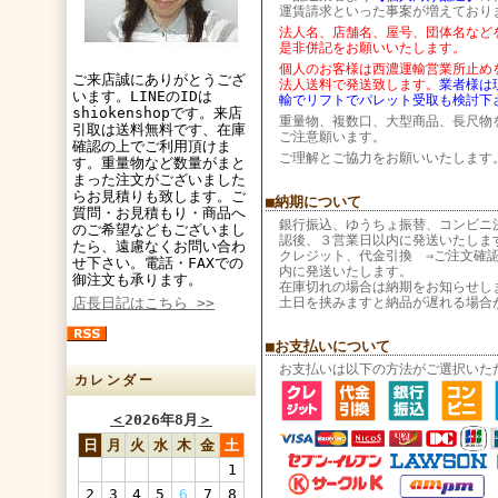
運賃請求といった事案が増えており
法人名、店舗名、屋号、団体名など
是非併記をお願いいたします。
個人のお客様は西濃運輸営業所止め
ご来店誠にありがとうござ
法人送料で発送致します。
業者様は
います。LINEのIDは
輸でリフトでパレット受取も検討下
shiokenshopです。来店
重量物、複数口、大型商品、長尺物
引取は送料無料です、在庫
ご注意願います。
確認の上でご利用頂けま
ご理解とご協力をお願いいたします
す。重量物など数量がまと
まった注文がございました
らお見積りも致します。ご
■納期について
質問・お見積もり・商品へ
銀行振込、ゆうちょ振替、コンビニ
のご希望などもございまし
認後、３営業日以内に発送いたしま
たら、遠慮なくお問い合わ
クレジット、代金引換 ⇒ご注文確
せ下さい。電話・FAXでの
内に発送いたします。
御注文も承ります。
在庫切れの場合は納期をお知らせし
店長日記はこちら >>
土日を挟みますと納品が遅れる場合
■お支払いについて
お支払いは以下の方法がご選択いた
カレンダー
＜
2026年8月
＞
日
月
火
水
木
金
土
1
2
3
4
5
6
7
8