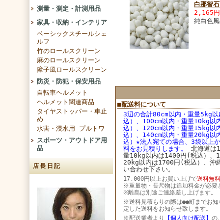
白那智石
測量・測定・計測用品
2,165
純白色風
家具・収納・インテリア
ベーシックスチールシェ
ルフ
竹のロールスクリーン
麻のロールスクリーン
障子風ロールスクリーン
防災・防犯・保安用品
自転車ヘルメット
ヘルメット関連商品
■配送料について
タイヤストッパー・車止
3辺の合計80cm以内・重量5kg以
め
込）、100cm以内・重量10kg以
込）、
120cm以内・重量15kg以
水害・浸水用 プルトワ
込）、
140cm以内・重量20kg以
スポーツ・アウトドア用
込）★法人宛ての場合、3袋以上
品
料をお見積りします。
北海道は1
量10kg以内は1400円(税込）、
20kg以内は1700円(税込）、
店長日記
い合わせ下さい。
17,000円以上お買い上げで
送料無料
※重量物・長尺物は追加料金が必要
※離島は別途ご連絡差し上げます。
※送料見積もりの際は●●町までお知
定した送料をお知らせ致します。
※配送業者より
【個人向け配送】
の